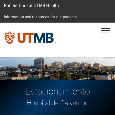
Patient Care at UTMB Health
Skip
Go
Jump
to
to
to
Information and resources for our patients
main
site
page
content
menu
footer
Menu
↵
↵
↵
Estacionamiento
Hospital de Galveston